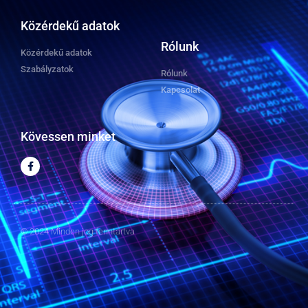
Közérdekű adatok
Rólunk
Közérdekű adatok
Szabályzatok
Rólunk
Kapcsolat
Kövessen minket
© 2024 Minden jog fenntartva