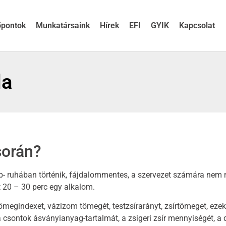
őpontok
Munkatársaink
Hírek
EFI
GYIK
Kapcsolat
da
során?
b- ruhában történik, fájdalommentes, a szervezet számára nem 
t 20 – 30 perc egy alkalom.
ttömegindexet, vázizom tömegét, testzsírarányt, zsírtömeget, eze
 a csontok ásványianyag-tartalmát, a zsigeri zsír mennyiségét, a