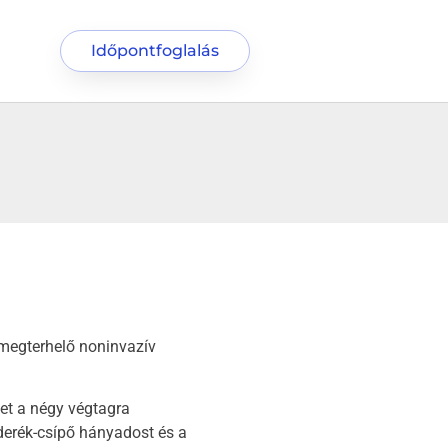
Időpontfoglalás
megterhelő noninvazív
ket a négy végtagra
 derék-csípő hányadost és a