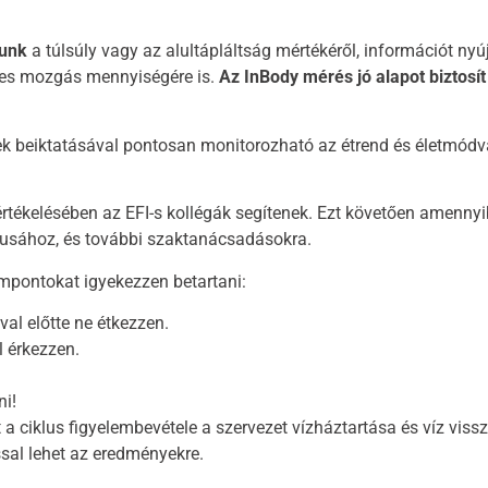
punk
a túlsúly vagy az alultápláltság mértékéről, információt ny
éges mozgás mennyiségére is.
Az InBody mérés jó alapot biztosí
k beiktatásával pontosan monitorozható az étrend és életmódvál
rtékelésében az EFI-s kollégák segítenek. Ezt követően amennyi
usához, és további szaktanácsadásokra.
mpontokat igyekezzen betartani:
val előtte ne étkezzen.
l érkezzen.
ni!
a ciklus figyelembevétele a szervezet vízháztartása és víz viss
sal lehet az eredményekre.