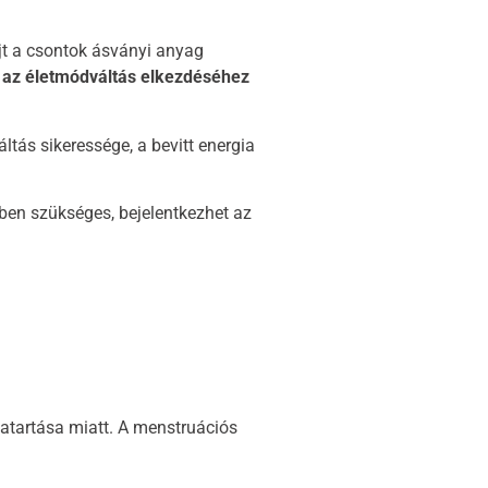
újt a csontok ásványi anyag
t az életmódváltás elkezdéséhez
tás sikeressége, a bevitt energia
ben szükséges, bejelentkezhet az
zatartása miatt. A menstruációs