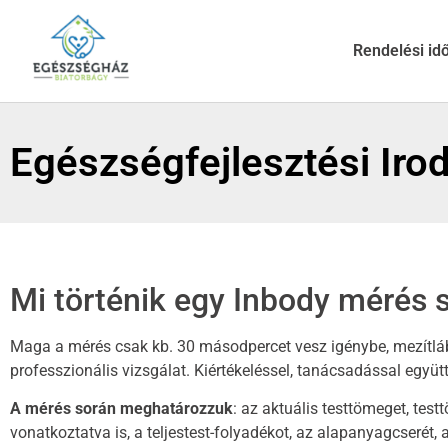
Rendelési id
Egészségfejlesztési Iro
Mi történik egy Inbody mérés 
Maga a mérés csak kb. 30 másodpercet vesz igénybe, mezítlá
professzionális vizsgálat. Kiértékeléssel, tanácsadással együt
A mérés során meghatározzuk
: az aktuális testtömeget, tes
vonatkoztatva is, a teljestest-folyadékot, az alapanyagcserét,