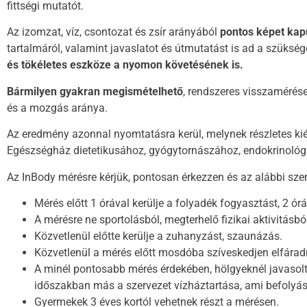
fittségi mutatót.
Az izomzat, víz, csontozat és zsír arányából
pontos képet ka
tartalmáról, valamint javaslatot és útmutatást is ad a szüks
és tökéletes eszköze a nyomon követésének is.
Bármilyen gyakran megismételhető
, rendszeres visszamérése
és a mozgás aránya.
Az eredmény azonnal nyomtatásra kerül, melynek részletes kié
Egészségház dietetikusához, gyógytornászához, endokrinológ
Az InBody mérésre kérjük, pontosan érkezzen és az alábbi sze
Mérés előtt 1 órával kerülje a folyadék fogyasztást, 2 órá
A mérésre ne sportolásból, megterhelő fizikai aktivitásbó
Közvetlenül előtte kerülje a zuhanyzást, szaunázás.
Közvetlenül a mérés előtt mosdóba szíveskedjen elfárad
A minél pontosabb mérés érdekében, hölgyeknél javasolt 
időszakban más a szervezet vízháztartása, ami befolyás
Gyermekek 3 éves kortól vehetnek részt a mérésen.