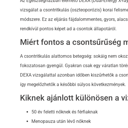
Az Egészségházban elérhető DEXA (Dual-Energy X-ray
vizsgálat a csontritkulás (oszteoporózis) korai feli
módszere. Ez az eljárás fájdalommentes, gyors, alacs
rendkívül pontos képet ad a csontok állapotáról.
Miért fontos a csontsűrűség 
A csontritkulás alattomos betegség: sokáig nem okoz
fokozatosan gyengül. Gyakran csak egy váratlan törés 
DEXA vizsgálattal azonban időben kiszűrhetők a csont
így megelőzhetők a későbbi súlyos következmények.
Kiknek ajánlott különösen a v
50 év feletti nőknek és férfiaknak
Menopauza után lévő nőknek