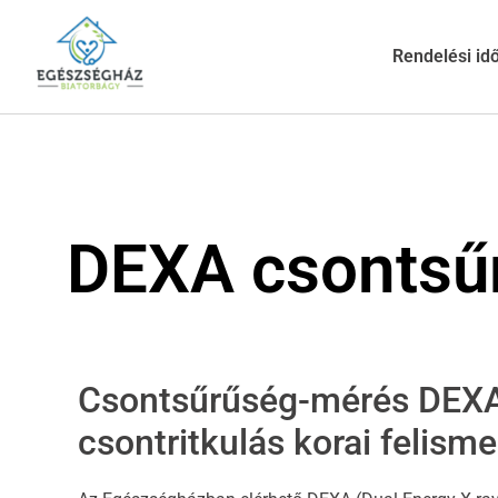
Rendelési id
DEXA csontsű
Csontsűrűség-mérés DEXA
csontritkulás korai felism