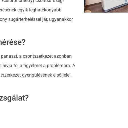
 Absorptiometry) csontsűrűség-
smerésének egyik leghatékonyabb
ony sugárterheléssel jár, ugyanakkor
mérése?
 panaszt, a csontszerkezet azonban
hívja fel a figyelmet a problémára. A
szerkezet gyengülésének első jelei,
izsgálat?