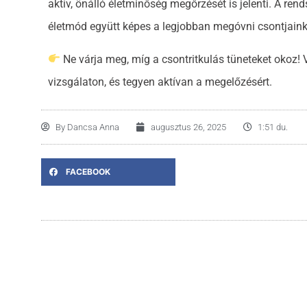
aktív, önálló életminőség megőrzését is jelenti. A ren
életmód együtt képes a legjobban megóvni csontjaink
Ne várja meg, míg a csontritkulás tüneteket okoz!
vizsgálaton, és tegyen aktívan a megelőzésért.
By
Dancsa Anna
augusztus 26, 2025
1:51 du.
FACEBOOK