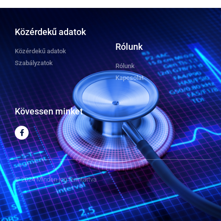
Közérdekű adatok
Rólunk
Közérdekű adatok
Szabályzatok
Rólunk
Kapcsolat
Kövessen minket
© 2024 Minden jog fenntartva