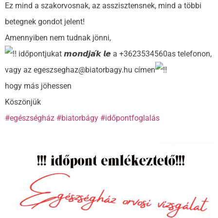
Ez mind a szakorvosnak, az asszisztensnek, mind a többi
betegnek gondot jelent!
Amennyiben nem tudnak jönni,
időpontjukat 𝙢𝙤𝙣𝙙𝙟𝙖́𝙠 𝙡𝙚 a +3623534560as telefonon,
vagy az egeszseghaz@biatorbagy.hu címen
hogy más jöhessen
Köszönjük
#egészségház
#biatorbágy
#időpontfoglalás