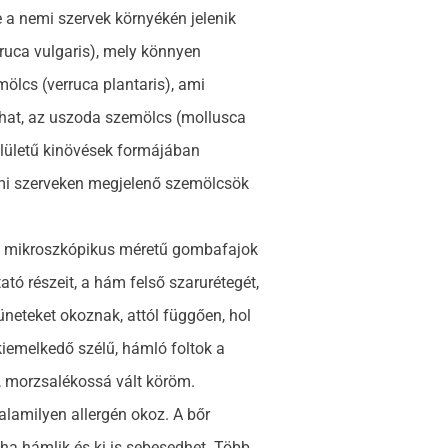
ve a nemi szervek környékén jelenik
uca vulgaris), mely könnyen
emölcs (verruca plantaris), ami
rhat, az uszoda szemölcs (mollusca
elületű kinövések formájában
 nemi szerveken megjelenő szemölcsök
:
mikroszkópikus méretű gombafajok
tó részeit, a hám felső szarurétegét,
neteket okoznak, attól függően, hol
kiemelkedő szélű, hámló foltok a
t, morzsalékossá vált köröm.
alamilyen allergén okoz. A bőr
éha hámlik és ki is sebesedhet. Több