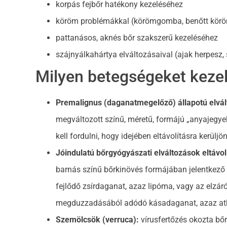
korpás fejbőr hatékony kezeléséhez
köröm problémákkal (körömgomba, benőtt kör
pattanásos, aknés bőr szakszerű kezeléséhez
szájnyálkahártya elváltozásaival (ajak herpesz, 
Milyen betegségeket keze
Premalignus (daganatmegelőző) állapotú elvál
megváltozott színű, méretű, formájú „anyajegy
kell fordulni, hogy idejében eltávolításra kerüljön
Jóindulatú bőrgyógyászati elváltozások eltávol
barnás színű bőrkinövés formájában jelentkező f
fejlődő zsírdaganat, azaz lipóma, vagy az elzár
megduzzadásából adódó kásadaganat, azaz ath
Szemölcsök (verruca):
vírusfertőzés okozta bő