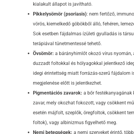
kialakult állapot is javítható.
Pikkelysömör (psoriasis)
: nem fertőző, immuno
vörös, kiemelkedő göbökből álló, fehéren, lemez
Sok esetben fájdalmas ízületi gyulladás is társ
terápiával tünetmentessé tehető.
Övsömör:
a bárányhimlőt okozó vírus nyomán, a 
duzzadt foltokkal és hólyagokkal jelentkező ide
idegi érintettség miatt forrázás-szerű fájdalom i
megjelenése előtt is jelentkezhet.
Pigmentációs zavarok:
a bőr festékanyagának 
zavar, mely okozhat fokozott, vagy csökkent m
esetén májfolt, szeplők, öregfoltok, csökkent ter
foltok), vagy albinizmus figyelhető meg.
Nemi betegségek:
a nemi szerveket érintő, több