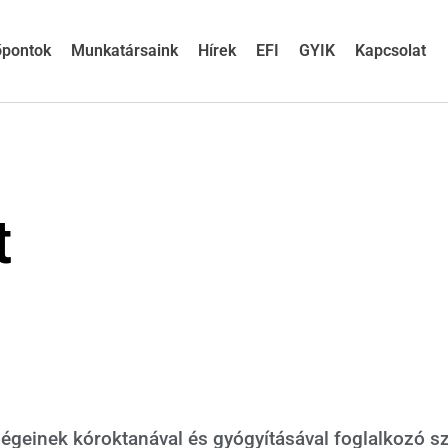
őpontok
Munkatársaink
Hírek
EFI
GYIK
Kapcsolat
t
égeinek kóroktanával és gyógyításával foglalkozó s