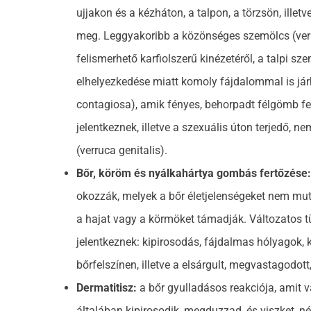
ujjakon és a kézháton, a talpon, a törzsön, illet
meg. Leggyakoribb a közönséges szemölcs (verr
felismerhető karfiolszerű kinézetéről, a talpi sz
elhelyezkedése miatt komoly fájdalommal is já
contagiosa), amik fényes, behorpadt félgömb f
jelentkeznek, illetve a szexuális úton terjedő,
(verruca genitalis).
Bőr, köröm és nyálkahártya gombás fertőzése
okozzák, melyek a bőr életjelenségeket nem muta
a hajat vagy a körmöket támadják. Változatos tü
jelentkeznek: kipirosodás, fájdalmas hólyagok, 
bőrfelszínen, illetve a elsárgult, megvastagodot
Dermatitisz:
a bőr gyulladásos reakciója, amit v
általában kipirosodik, megduzzad, és viszket, n