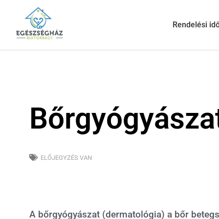
Rendelési id
Bőrgyógyásza
ELŐJEGYZÉS VAN
A bőrgyógyászat (dermatológia) a bőr betegs