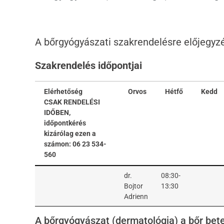
A bőrgyógyászati szakrendelésre előjegyz
Szakrendelés időpontjai
Elérhetőség
Orvos
Hétfő
Kedd
CSAK RENDELÉSI
IDŐBEN,
időpontkérés
kizárólag ezen a
számon: 06 23 534-
560
Elérhetőség
Orvos
Hétfő
Kedd
dr.
08:30-
CSAK RENDELÉSI
Bojtor
13:30
IDŐBEN,
Adrienn
időpontkérés
kizárólag ezen a
A bőrgyógyászat (dermatológia) a bőr bet
számon: 06 23 534-