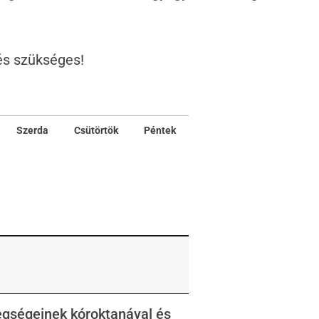
és szükséges!
Szerda
Csütörtök
Péntek
Szerda
Csütörtök
Péntek
egségeinek kóroktanával és