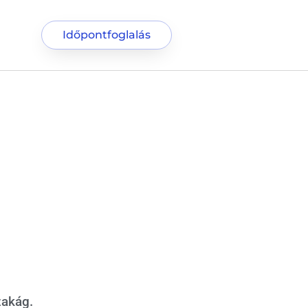
Időpontfoglalás
zakág.