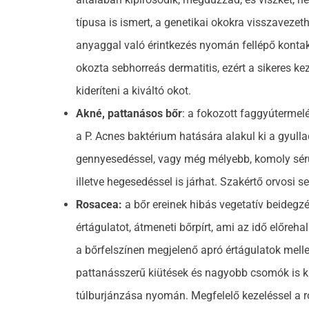
típusa is ismert, a genetikai okokra visszavezeth
anyaggal való érintkezés nyomán fellépő kontakt
okozta sebhorreás dermatitis, ezért a sikeres 
kideríteni a kiváltó okot.
Akné, pattanásos bőr
: a fokozott faggyútermel
a P. Acnes baktérium hatására alakul ki a gyulla
gennyesedéssel, vagy még mélyebb, komoly sérü
illetve hegesedéssel is járhat. Szakértő orvosi 
Rosacea:
a bőr ereinek hibás vegetatív beidegz
értágulatot, átmeneti bőrpírt, ami az idő előreh
a bőrfelszínen megjelenő apró értágulatok melle
pattanásszerű kiütések és nagyobb csomók is k
túlburjánzása nyomán. Megfelelő kezeléssel a r