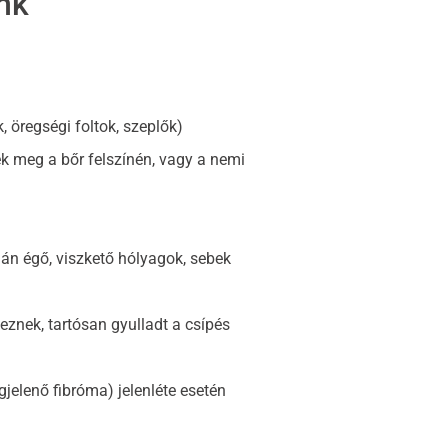
nk
 öregségi foltok, szeplők)
ek meg a bőr felszínén, vagy a nemi
mán égő, viszkető hólyagok, sebek
eznek, tartósan gyulladt a csípés
jelenő fibróma) jelenléte esetén