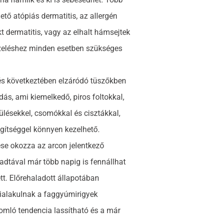
ető atópiás dermatitis, az allergén
 dermatitis, vagy az elhalt hámsejtek
kezeléshez minden esetben szükséges
és következtében elzáródó tüszőkben
dás, ami kiemelkedő, piros foltokkal,
lésekkel, csomókkal és cisztákkal,
segítséggel könnyen kezelhető.
ése okozza az arcon jelentkező
aladtával már több napig is fennállhat
tt. Előrehaladott állapotában
ialakulnak a faggyúmirigyek
omló tendencia lassítható és a már