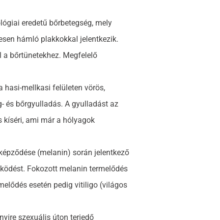
lógiai eredetű bőrbetegség, mely
esen hámló plakkokkal jelentkezik.
ul a bőrtünetekhez. Megfelelő
hasi-mellkasi felületen vörös,
g- és bőrgyulladás. A gyulladást az
s kíséri, ami már a hólyagok
képződése (melanin) során jelentkező
űködést. Fokozott melanin termelődés
melődés esetén pedig vitiligo (világos
nyire szexuális úton terjedő