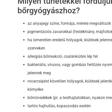
Milyen tünetekkel fordulju
bőrgyógyászhoz?
az anyajegy színe, formája, mérete megváltozik
pigmentációs zavarokkal (festékhiány, májfoltok,
ha ismeretlen eredetű hólyagok, kiütések jelenn
szerveken
allergiás bőrreakció, csalánkiütés lép fel
bakteriális, vírusos, vagy gombás fertőzés nyo
jelennek meg
rovarcsípést követően hólyagok, kiütések jelentk
környéke
bőrnövedékek (pl. a testhajlatokban, nyakon meg
tartós hajhullás, kopaszodás esetén