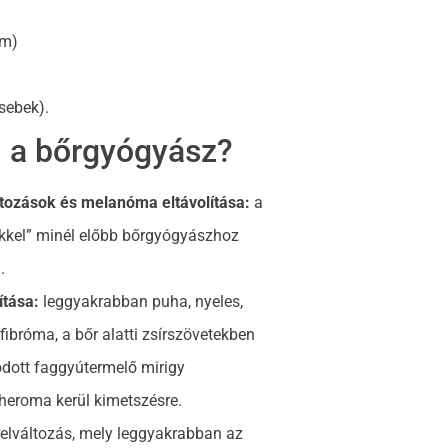
öm)
sebek).
l a bőrgyógyász?
tozások és melanóma eltávolítása:
a
ekkel” minél előbb bőrgyógyászhoz
.
ítása:
leggyakrabban puha, nyeles,
ibróma, a bőr alatti zsírszövetekben
ódott faggyútermelő mirigy
eroma kerül kimetszésre.
relváltozás, mely leggyakrabban az