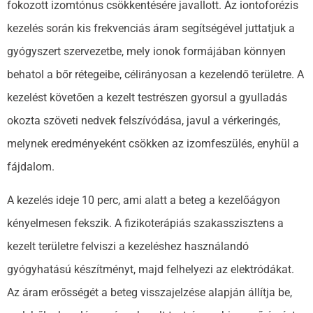
fokozott izomtónus csökkentésére javallott. Az iontoforézis
kezelés során kis frekvenciás áram segítségével juttatjuk a
gyógyszert szervezetbe, mely ionok formájában könnyen
behatol a bőr rétegeibe, célirányosan a kezelendő területre. A
kezelést követően a kezelt testrészen gyorsul a gyulladás
okozta szöveti nedvek felszívódása, javul a vérkeringés,
melynek eredményeként csökken az izomfeszülés, enyhül a
fájdalom.
A kezelés ideje 10 perc, ami alatt a beteg a kezelőágyon
kényelmesen fekszik. A fizikoterápiás szakasszisztens a
kezelt területre felviszi a kezeléshez használandó
gyógyhatású készítményt, majd felhelyezi az elektródákat.
Az áram erősségét a beteg visszajelzése alapján állítja be,