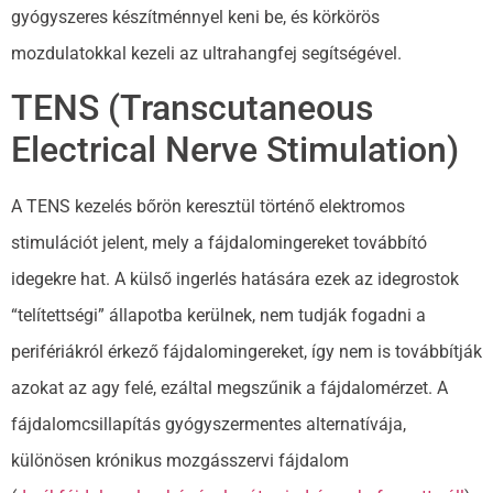
gyógyszeres készítménnyel keni be, és körkörös
mozdulatokkal kezeli az ultrahangfej segítségével.
TENS (Transcutaneous
Electrical Nerve Stimulation)
A TENS kezelés bőrön keresztül történő elektromos
stimulációt jelent, mely a fájdalomingereket továbbító
idegekre hat. A külső ingerlés hatására ezek az idegrostok
“telítettségi” állapotba kerülnek, nem tudják fogadni a
perifériákról érkező fájdalomingereket, így nem is továbbítják
azokat az agy felé, ezáltal megszűnik a fájdalomérzet. A
fájdalomcsillapítás gyógyszermentes alternatívája,
különösen krónikus mozgásszervi fájdalom