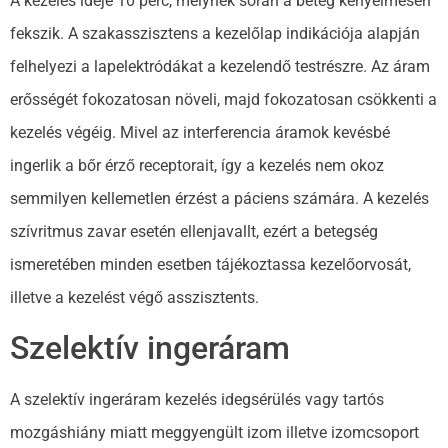
A kezelés ideje 10 perc, melynek során a beteg kényelmesen
fekszik. A szakasszisztens a kezelőlap indikációja alapján
felhelyezi a lapelektródákat a kezelendő testrészre. Az áram
erősségét fokozatosan növeli, majd fokozatosan csökkenti a
kezelés végéig. Mivel az interferencia áramok kevésbé
ingerlik a bőr érző receptorait, így a kezelés nem okoz
semmilyen kellemetlen érzést a páciens számára. A kezelés
szívritmus zavar esetén ellenjavallt, ezért a betegség
ismeretében minden esetben tájékoztassa kezelőorvosát,
illetve a kezelést végő asszisztents.
Szelektív ingeráram
A szelektív ingeráram kezelés idegsérülés vagy tartós
mozgáshiány miatt meggyengült izom illetve izomcsoport