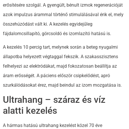
erősítésére szolgál. A gyengült, bénult izmok regenerációját
azok impulzus árammal történő stimulálásával érik el, mely
összehúzódást vált ki. A kezelés egyidejűleg
fájdalomcsillapító, görcsoldó és izomlazító hatású is.
A kezelés 10 percig tart, melynek során a beteg nyugalmi
állapotba helyezett végtaggal fekszik. A szakasszisztens
felhelyezi az elektródákat, majd fokozatosan beállítja az
áram erősségét. A páciens először csipkelődést, apró
szurkálódásokat érez, majd beindul az izom mozgatása is.
Ultrahang – száraz és víz
alatti kezelés
A hármas hatású ultrahang kezelést közel 70 éve