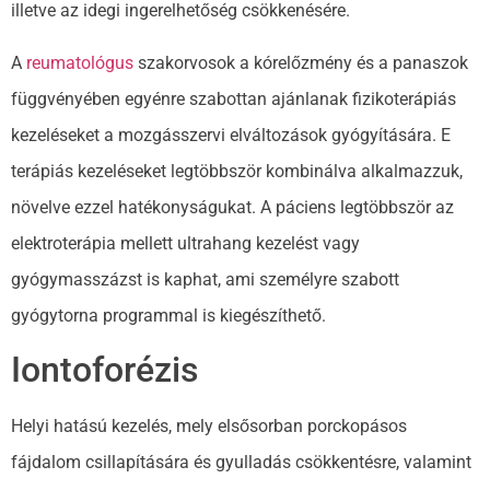
illetve az idegi ingerelhetőség csökkenésére.
A
reumatológus
szakorvosok a kórelőzmény és a panaszok
függvényében egyénre szabottan ajánlanak fizikoterápiás
kezeléseket a mozgásszervi elváltozások gyógyítására. E
terápiás kezeléseket legtöbbször kombinálva alkalmazzuk,
növelve ezzel hatékonyságukat. A páciens legtöbbször az
elektroterápia mellett ultrahang kezelést vagy
gyógymasszázst is kaphat, ami személyre szabott
gyógytorna programmal is kiegészíthető.
Iontoforézis
Helyi hatású kezelés, mely elsősorban porckopásos
fájdalom csillapítására és gyulladás csökkentésre, valamint