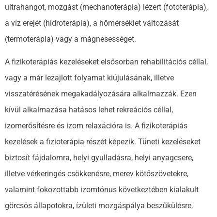
ultrahangot, mozgást (mechanoterápia) lézert (fototerápia),
a víz erejét (hidroterápia), a hőmérséklet változását
(termoterápia) vagy a mágnesességet.
A fizikoterápiás kezeléseket elsősorban rehabilitációs céllal,
vagy a már lezajlott folyamat kiújulásának, illetve
visszatérésének megakadályozására alkalmazzák. Ezen
kívül alkalmazása hatásos lehet rekreációs céllal,
izomerősítésre és izom relaxációra is. A fizikoterápiás
kezelések a fizioterápia részét képezik. Tüneti kezeléseket
biztosít fájdalomra, helyi gyulladásra, helyi anyagcsere,
illetve vérkeringés csökkenésre, merev kötőszövetekre,
valamint fokozottabb izomtónus következtében kialakult
görcsös állapotokra, ízületi mozgáspálya beszűkülésre,