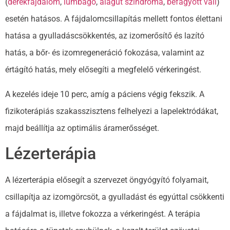
(
derékfájdalom
,
lumbágó
,
alagút szindróma
,
befagyott váll
)
esetén hatásos. A fájdalomcsillapítás mellett fontos élettani
hatása a gyulladáscsökkentés, az izomerősítő és lazító
hatás, a bőr- és izomregeneráció fokozása, valamint az
értágító hatás, mely elősegíti a megfelelő vérkeringést.
A kezelés ideje 10 perc, amíg a páciens végig fekszik. A
fizikoterápiás szakasszisztens felhelyezi a lapelektródákat,
majd beállítja az optimális áramerősséget.
Lézerterápia
A lézerterápia elősegít a szervezet öngyógyító folyamait,
csillapítja az izomgörcsöt, a gyulladást és egyúttal csökkenti
a fájdalmat is, illetve fokozza a vérkeringést. A terápia