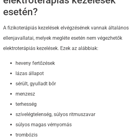
elektroterápiás kezelések
esetén?
A fizikoterápiás kezelések elvégzésének vannak általános
ellenjavallatai, melyek megléte esetén nem végezhetők
elektroterápiás kezelések. Ezek az alábbiak:
heveny fertőzések
lázas állapot
sérült, gyulladt bőr
menzesz
terhesség
szívelégtelenség, súlyos ritmuszavar
súlyos magas vérnyomás
trombózis