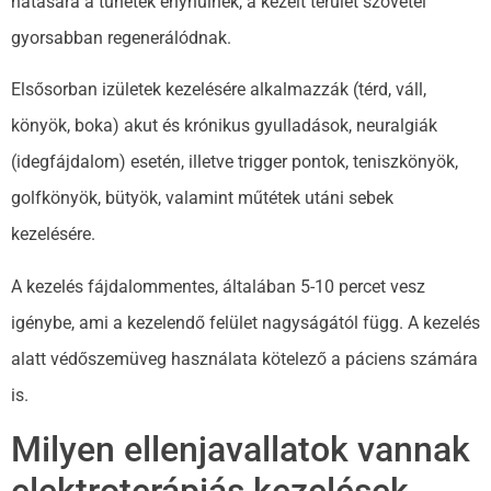
hatására a tünetek enyhülnek, a kezelt terület szövetei
gyorsabban regenerálódnak.
Elsősorban izületek kezelésére alkalmazzák (térd, váll,
könyök, boka) akut és krónikus gyulladások, neuralgiák
(idegfájdalom) esetén, illetve trigger pontok, teniszkönyök,
golfkönyök, bütyök, valamint műtétek utáni sebek
kezelésére.
A kezelés fájdalommentes, általában 5-10 percet vesz
igénybe, ami a kezelendő felület nagyságától függ. A kezelés
alatt védőszemüveg használata kötelező a páciens számára
is.
Milyen ellenjavallatok vannak