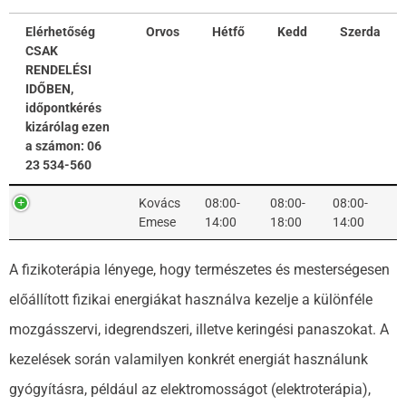
Elérhetőség
Orvos
Hétfő
Kedd
Szerda
CSAK
RENDELÉSI
IDŐBEN,
időpontkérés
kizárólag ezen
a számon: 06
23 534-560
Elérhetőség
Orvos
Hétfő
Kedd
Szerda
Kovács
08:00-
08:00-
08:00-
CSAK
Emese
14:00
18:00
14:00
RENDELÉSI
IDŐBEN,
A fizikoterápia lényege, hogy természetes és mesterségesen
időpontkérés
kizárólag ezen
előállított fizikai energiákat használva kezelje a különféle
a számon: 06
mozgásszervi, idegrendszeri, illetve keringési panaszokat. A
23 534-560
kezelések során valamilyen konkrét energiát használunk
gyógyításra, például az elektromosságot (elektroterápia),