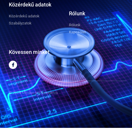
Közérdekű adatok
Rólunk
Közérdekű adatok
Szabályzatok
Rólunk
Kapcsolat
Kövessen minket
© 2024 Minden jog fenntartva