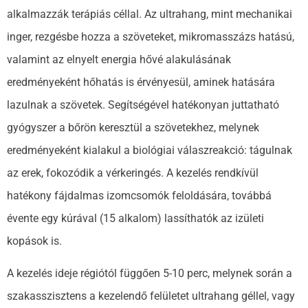
alkalmazzák terápiás céllal. Az ultrahang, mint mechanikai
inger, rezgésbe hozza a szöveteket, mikromasszázs hatású,
valamint az elnyelt energia hővé alakulásának
eredményeként hőhatás is érvényesül, aminek hatására
lazulnak a szövetek. Segítségével hatékonyan juttatható
gyógyszer a bőrön keresztül a szövetekhez, melynek
eredményeként kialakul a biológiai válaszreakció: tágulnak
az erek, fokozódik a vérkeringés. A kezelés rendkívül
hatékony fájdalmas izomcsomók feloldására, továbbá
évente egy kúrával (15 alkalom) lassíthatók az izületi
kopások is.
A kezelés ideje régiótól függően 5-10 perc, melynek során a
szakasszisztens a kezelendő felületet ultrahang géllel, vagy