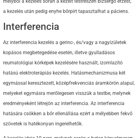
melyből a kezelés során a kezelt testrészen bizsergő érzést,
a kezelés után pedig enyhe bőrpírt tapasztalhat a páciens.
Interferencia
Az interferencia kezelés a gerinc-, és/vagy a nagyízületek
kopásos megbetegedése esetén, illetve gyulladásos
reumatológiai kórképek kezelésére használt, izomlazító
hatású elektroterápiás kezelés. Hatásmechanizmusa két
egymással keresztezett, középfrekvenciás áramkörön alapul,
melyeket egymásra merőlegesen visszük a testbe, melynek
eredményeként létrejön az interferencia. Az interferencia
hatására csökken a bőr ellenállása ezért a mélyebben fekvő
szövetek is hatékonyan ingerelhetők.