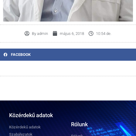
By
admin
május 6, 2018
10:54 de.
FACEBOOK
Közérdekű adatok
Rólunk
Közérdekű adatok
Szabályzatok