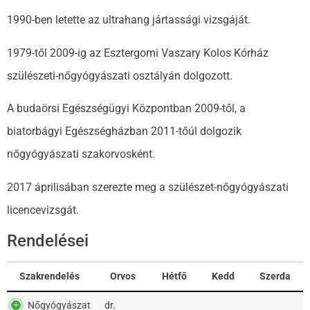
1990-ben letette az ultrahang jártassági vizsgáját.
1979-től 2009-ig az Esztergomi Vaszary Kolos Kórház
szülészeti-nőgyógyászati osztályán dolgozott.
A budaörsi Egészségügyi Központban 2009-től, a
biatorbágyi Egészségházban 2011-tőúl dolgozik
nőgyógyászati szakorvosként.
2017 áprilisában szerezte meg a szülészet-nőgyógyászati
licencevizsgát.
Rendelései
Szakrendelés
Orvos
Hétfő
Kedd
Szerda
Szakrendelés
Orvos
Hétfő
Kedd
Szerda
Nőgyógyászat
dr.